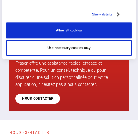
l’imprimante ou lors des opérations ultérieures, telles que le
rainage et le pliage.
Show details
Allow all cookies
COMMENT POUVONS-NOUS VOUS
Use necessary cookies only
AIDER ?
Fraser offre une assistance rapide, efficace et
compétente. Pour un conseil technique ou pour
discuter d'une solution personnalisée pour votre
application, n'hésitez pas à nous contacter.
NOUS CONTACTER
NOUS CONTACTER