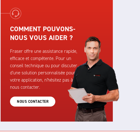
COMMENT POUVONS-
NOUS VOUS AIDER ?
Fraser offre une assistance rapide,
efficace et compétente. Pour un
conseil technique ou pour discuter
d'une solution personnalisée pour
votre application, n'hésitez pas à
nous contacter.
NOUS CONTACTER