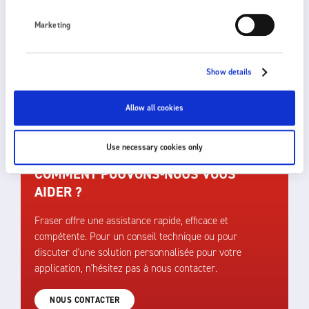
L’air provenant du filtre HEPA, qui couvre toute la face
Marketing
intérieure de la paroi arrière de la hotte, est projeté en bloc
vers l’extérieur en direction de l’opérateur. Ce flux d’air
génère des charges statiques problématiques à l’intérieur de
Show details
la hotte, notamment à la hauteur à laquelle l’opérateur
travaille.
Allow all cookies
Use necessary cookies only
COMMENT POUVONS-NOUS VOUS
AIDER ?
Fraser offre une assistance rapide, efficace et
compétente. Pour un conseil technique ou pour
discuter d'une solution personnalisée pour votre
application, n'hésitez pas à nous contacter.
NOUS CONTACTER