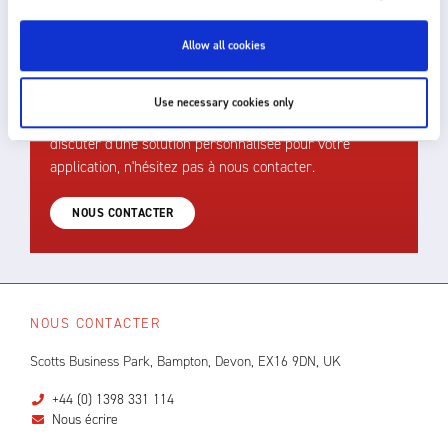
COMMENT POUVONS-NOUS VOUS
Allow all cookies
AIDER ?
Fraser offre une assistance rapide, efficace et
Use necessary cookies only
compétente. Pour un conseil technique ou pour
discuter d'une solution personnalisée pour votre
application, n'hésitez pas à nous contacter.
NOUS CONTACTER
NOUS CONTACTER
Scotts Business Park, Bampton, Devon, EX16 9DN, UK
+44 (0) 1398 331 114
Nous écrire