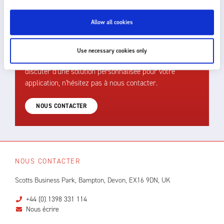
COMMENT POUVONS-NOUS VOUS
Allow all cookies
AIDER ?
Fraser offre une assistance rapide, efficace et
Use necessary cookies only
compétente. Pour un conseil technique ou pour
discuter d'une solution personnalisée pour votre
application, n'hésitez pas à nous contacter.
NOUS CONTACTER
NOUS CONTACTER
Scotts Business Park, Bampton, Devon, EX16 9DN, UK
+44 (0) 1398 331 114
Nous écrire