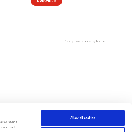
S'ABONNER
Conception du site
by
Matrix
.
Allow all cookies
 also share
ine it with