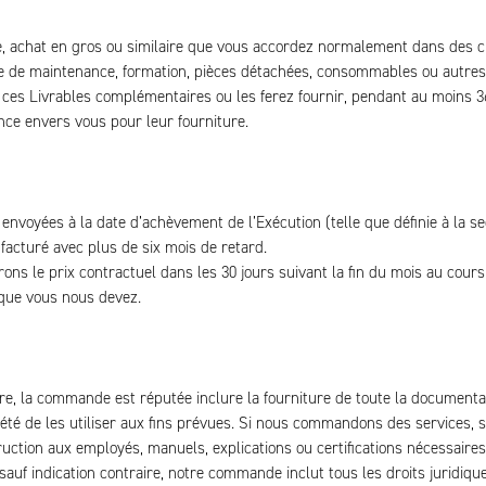
de, achat en gros ou similaire que vous accordez normalement dans des 
e de maintenance, formation, pièces détachées, consommables ou autres b
 ces Livrables complémentaires ou les ferez fournir, pendant au moins 36
nce envers vous pour leur fourniture.
 envoyées à la date d’achèvement de l’Exécution (telle que définie à la s
cturé avec plus de six mois de retard.
ons le prix contractuel dans les 30 jours suivant la fin du mois au cour
 que vous nous devez.
e, la commande est réputée inclure la fourniture de toute la documentati
iété de les utiliser aux fins prévues. Si nous commandons des services, 
ruction aux employés, manuels, explications ou certifications nécessaires
f indication contraire, notre commande inclut tous les droits juridiques