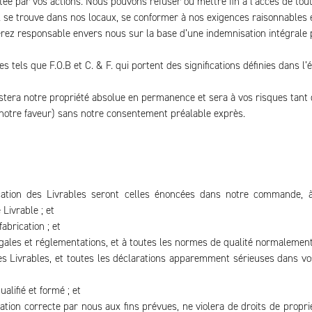
ctée par vos actions. Nous pouvons refuser ou mettre fin à l’accès de t
il se trouve dans nos locaux, se conformer à nos exigences raisonnables 
 serez responsable envers nous sur la base d’une indemnisation intégral
s tels que F.O.B et C. & F. qui portent des significations définies dans l’é
estera notre propriété absolue en permanence et sera à vos risques tant 
 notre faveur) sans notre consentement préalable exprès.
écification des Livrables seront celles énoncées dans notre commande,
Livrable ; et
abrication ; et
gales et réglementations, et à toutes les normes de qualité normalement a
les Livrables, et toutes les déclarations apparemment sérieuses dans vo
lifié et formé ; et
lisation correcte par nous aux fins prévues, ne violera de droits de propri