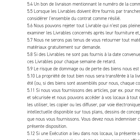
5.4 Un bon de livraison mentionnant le numéro de la comma
5.5 Lorsque les Livrables doivent être fournis par tranch
considérer l’ensemble du contrat comme résilié.
5.6 Nous pouvons rejeter tout Livrable qui n’est pas plei
examiner les Livrables concernés après leur fourniture et,
5.7 Nous ne serons pas tenus de vous retourner tout maté
matériaux gratuitement sur demande.
5.8 Si des Livrables ne sont pas fournis à la date convenu
ces Livrables pour chaque semaine de retard.
5.9 Le risque de dommage ou de perte des biens nous est tr
5.10 La propriété de tout bien nous sera transférée à la li
été (ou, si des biens sont assemblés pour nous, chaque co
5.11 Si nous vous fournissons des articles, par ex. pour m
et sécurisée et nous pouvons accéder à vos locaux à tout
les utiliser, les copier ou les diffuser, par voie électroni
intellectuelle disponible sur tous plans, dessins de conce
que nous vous fournissons. Vous devez nous indemniser con
présente disposition.
5.12 Si une Exécution a lieu dans nos locaux, la présente 