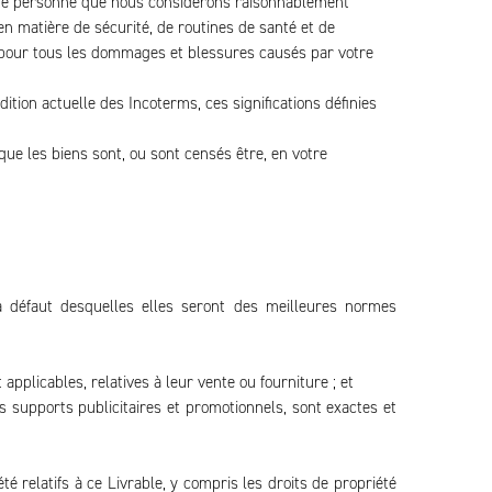
oute personne que nous considérons raisonnablement
en matière de sécurité, de routines de santé et de
e pour tous les dommages et blessures causés par votre
dition actuelle des Incoterms, ces significations définies
que les biens sont, ou sont censés être, en votre
 à défaut desquelles elles seront des meilleures normes
pplicables, relatives à leur vente ou fourniture ; et
s supports publicitaires et promotionnels, sont exactes et
été relatifs à ce Livrable, y compris les droits de propriété