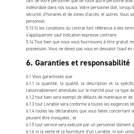
tant de votre personnel que de toute autre personne affe
indésirable dans nos locaux. Votre personnel doit, lorsqu’
sécurité, d’horaires et de zones d’accès, et autres. Vous
personnel.
5.13 Si les conditions du contrat font référence à des terme
s’appliqueront sauf indication expresse contraire.
5.14 Tout bien que nous vous fournissons à titre gratuit r
possession. Vous ne devez pas vous en dessaisir (sauf en
6. Garanties et responsabilité
6.1 Vous garantissez que :
6.1.1 la quantité, la qualité, la description et la sp
raisonnablement attendues sur le marché pour ce type de 
6.1.2 tout bien sera exempt de défauts de matériaux et de f
6.1.3 tout Livrable sera conforme à toutes les exigences lé
6.1.4 toutes les déclarations que vous faites concernant 
peuvent être invoquées ; et
6.1.5 tout service sera exécuté par un personnel dûment qua
6.1.6 ni la vente et la fourniture d’un Livrable, ni son uti