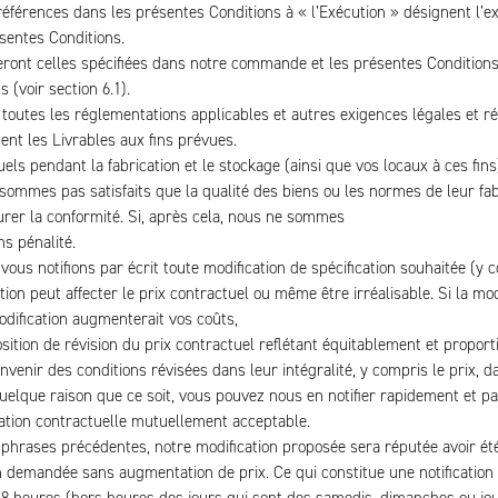
s références dans les présentes Conditions à « l’Exécution » désignent l’
ésentes Conditions.
s seront celles spécifiées dans notre commande et les présentes Condition
 (voir section 6.1).
 toutes les réglementations applicables et autres exigences légales et r
ent les Livrables aux fins prévues.
els pendant la fabrication et le stockage (ainsi que vos locaux à ces f
 ne sommes pas satisfaits que la qualité des biens ou les normes de leur 
rer la conformité. Si, après cela, nous ne sommes
ns pénalité.
s vous notifions par écrit toute modification de spécification souhaitée (y
peut affecter le prix contractuel ou même être irréalisable. Si la modif
odification augmenterait vos coûts,
sition de révision du prix contractuel reflétant équitablement et propor
venir des conditions révisées dans leur intégralité, y compris le prix, d
quelque raison que ce soit, vous pouvez nous en notifier rapidement et par 
cation contractuelle mutuellement acceptable.
x phrases précédentes, notre modification proposée sera réputée avoir été
on demandée sans augmentation de prix. Ce qui constitue une notification 