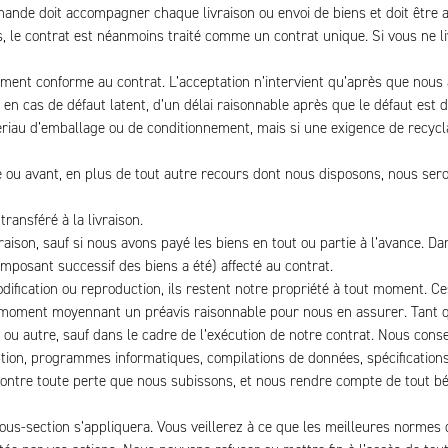
nde doit accompagner chaque livraison ou envoi de biens et doit être af
es, le contrat est néanmoins traité comme un contrat unique. Si vous ne
nement conforme au contrat. L’acceptation n’intervient qu’après que nous
 en cas de défaut latent, d’un délai raisonnable après que le défaut est
riau d’emballage ou de conditionnement, mais si une exigence de recycl
e ou avant, en plus de tout autre recours dont nous disposons, nous sero
ansféré à la livraison.
vraison, sauf si nous avons payé les biens en tout ou partie à l’avance. D
mposant successif des biens a été) affecté au contrat.
odification ou reproduction, ils restent notre propriété à tout moment. Ce
 moment moyennant un préavis raisonnable pour nous en assurer. Tant qu
que ou autre, sauf dans le cadre de l’exécution de notre contrat. Nous cons
ption, programmes informatiques, compilations de données, spécifications
tre toute perte que nous subissons, et nous rendre compte de tout béné
sous-section s’appliquera. Vous veillerez à ce que les meilleures normes 