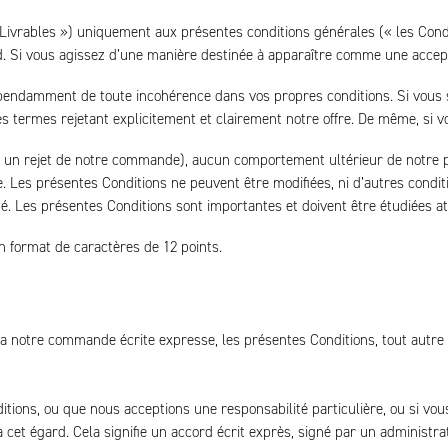
(« Livrables ») uniquement aux présentes conditions générales (« les Con
d. Si vous agissez d’une manière destinée à apparaître comme une accep
dépendamment de toute incohérence dans vos propres conditions. Si vous 
ermes rejetant explicitement et clairement notre offre. De même, si vo
 un rejet de notre commande), aucun comportement ultérieur de notre pa
. Les présentes Conditions ne peuvent être modifiées, ni d’autres condi
té. Les présentes Conditions sont importantes et doivent être étudiées a
 format de caractères de 12 points.
ra notre commande écrite expresse, les présentes Conditions, tout aut
itions, ou que nous acceptions une responsabilité particulière, ou si v
 cet égard. Cela signifie un accord écrit exprès, signé par un administrat