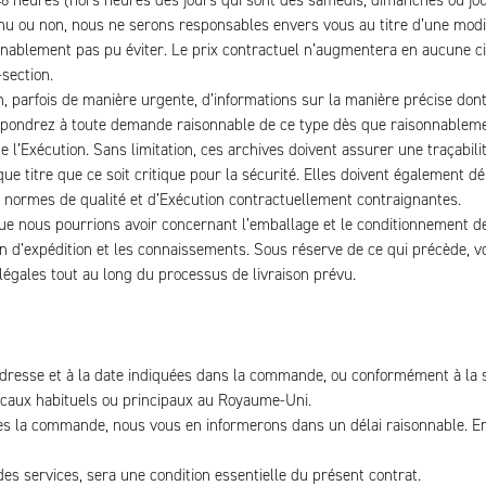
48 heures (hors heures des jours qui sont des samedis, dimanches ou jo
enu ou non, nous ne serons responsables envers vous au titre d’une modif
nnablement pas pu éviter. Le prix contractuel n’augmentera en aucune ci
section.
, parfois de manière urgente, d’informations sur la manière précise dont 
répondrez à toute demande raisonnable de ce type dès que raisonnablem
l’Exécution. Sans limitation, ces archives doivent assurer une traçabili
lque titre que ce soit critique pour la sécurité. Elles doivent également 
s normes de qualité et d’Exécution contractuellement contraignantes.
e nous pourrions avoir concernant l’emballage et le conditionnement de
on d’expédition et les connaissements. Sous réserve de ce qui précède, v
égales tout au long du processus de livraison prévu.
 l’adresse et à la date indiquées dans la commande, ou conformément à la 
 locaux habituels ou principaux au Royaume-Uni.
près la commande, nous vous en informerons dans un délai raisonnable. En
 des services, sera une condition essentielle du présent contrat.