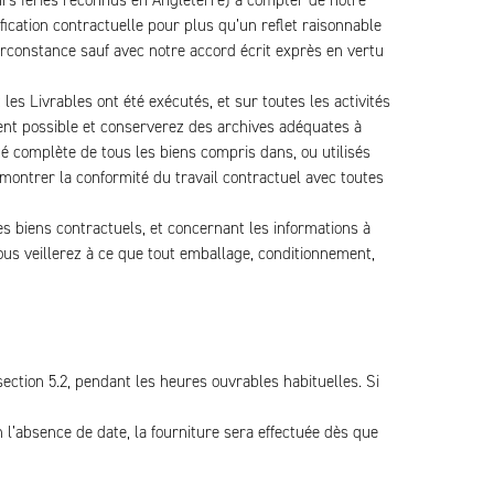
urs fériés reconnus en Angleterre) à compter de notre
ication contractuelle pour plus qu’un reflet raisonnable
rconstance sauf avec notre accord écrit exprès en vertu
les Livrables ont été exécutés, et sur toutes les activités
ent possible et conserverez des archives adéquates à
té complète de tous les biens compris dans, ou utilisés
démontrer la conformité du travail contractuel avec toutes
s biens contractuels, et concernant les informations à
ous veillerez à ce que tout emballage, conditionnement,
section 5.2, pendant les heures ouvrables habituelles. Si
 l’absence de date, la fourniture sera effectuée dès que