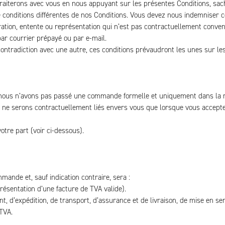
aiterons avec vous en nous appuyant sur les présentes Conditions, sach
de conditions différentes de nos Conditions. Vous devez nous indemniser 
ration, entente ou représentation qui n’est pas contractuellement conve
par courrier prépayé ou par e-mail.
 contradiction avec une autre, ces conditions prévaudront les unes sur les
 nous n’avons pas passé une commande formelle et uniquement dans la m
 ne serons contractuellement liés envers vous que lorsque vous accep
otre part (voir ci-dessous).
mande et, sauf indication contraire, sera :
résentation d’une facture de TVA valide).
nt, d’expédition, de transport, d’assurance et de livraison, de mise en se
 TVA.