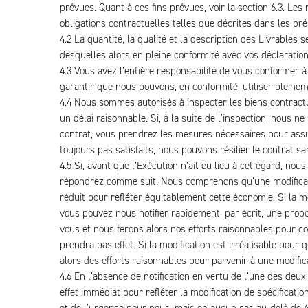
prévues. Quant à ces fins prévues, voir la section 6.3. Le
obligations contractuelles telles que décrites dans les pr
4.2 La quantité, la qualité et la description des Livrable
desquelles alors en pleine conformité avec vos déclarations
4.3 Vous avez l’entière responsabilité de vous conformer à
garantir que nous pouvons, en conformité, utiliser pleinem
4.4 Nous sommes autorisés à inspecter les biens contractu
un délai raisonnable. Si, à la suite de l’inspection, nous
contrat, vous prendrez les mesures nécessaires pour assu
toujours pas satisfaits, nous pouvons résilier le contrat sa
4.5 Si, avant que l’Exécution n’ait eu lieu à cet égard, nou
répondrez comme suit. Nous comprenons qu’une modification 
réduit pour refléter équitablement cette économie. Si la m
vous pouvez nous notifier rapidement, par écrit, une propo
vous et nous ferons alors nos efforts raisonnables pour con
prendra pas effet. Si la modification est irréalisable pour 
alors des efforts raisonnables pour parvenir à une modifi
4.6 En l’absence de notification en vertu de l’une des deu
effet immédiat pour refléter la modification de spécificati