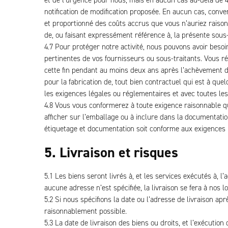
et de l’urgence pour nous, mais en aucun cas au-delà de 
notification de modification proposée. En aucun cas, conv
et proportionné des coûts accrus que vous n’auriez raiso
de, ou faisant expressément référence à, la présente sous-
4.7 Pour protéger notre activité, nous pouvons avoir besoin
pertinentes de vos fournisseurs ou sous-traitants. Vous 
cette fin pendant au moins deux ans après l’achèvement de 
pour la fabrication de, tout bien contractuel qui est à que
les exigences légales ou réglementaires et avec toutes le
4.8 Vous vous conformerez à toute exigence raisonnable qu
afficher sur l’emballage ou à inclure dans la documentati
étiquetage et documentation soit conforme aux exigences l
5. Livraison et risques
5.1 Les biens seront livrés à, et les services exécutés à,
aucune adresse n’est spécifiée, la livraison se fera à nos
5.2 Si nous spécifions la date ou l’adresse de livraison a
raisonnablement possible.
5.3 La date de livraison des biens ou droits, et l’exécution