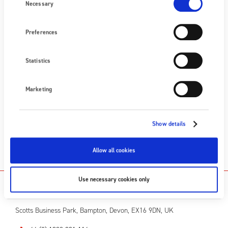
Selection
Necessary
Previous post
Preferences
Fraser Anti-Static obtient une certification ATEX
supplémentaire
Next post
Statistics
BPF Meet The Equipment Supplier
Marketing
CATÉGORIES
Études de cas
Uncategorized
Show details
Allow all cookies
Use necessary cookies only
NOUS CONTACTER
Scotts Business Park, Bampton, Devon, EX16 9DN, UK