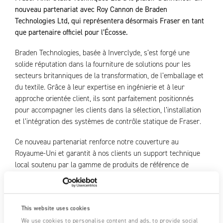
nouveau partenariat avec Roy Cannon de Braden
Technologies Ltd, qui représentera désormais Fraser en tant
que partenaire officiel pour l’Écosse.
Braden Technologies, basée à Inverclyde, s’est forgé une
solide réputation dans la fourniture de solutions pour les
secteurs britanniques de la transformation, de l’emballage et
du textile. Grâce à leur expertise en ingénierie et à leur
approche orientée client, ils sont parfaitement positionnés
pour accompagner les clients dans la sélection, l’installation
et l’intégration des systèmes de contrôle statique de Fraser.
Ce nouveau partenariat renforce notre couverture au
Royaume-Uni et garantit à nos clients un support technique
local soutenu par la gamme de produits de référence de
Fraser. Il reflète également notre engagement continu à
travailler avec des spécialistes de confiance qui comprennent
les défis des environnements de production modernes.
This website uses cookies
Pour des conseils techniques ou pour discuter de vos besoins
We use cookies to personalise content and ads, to provide social