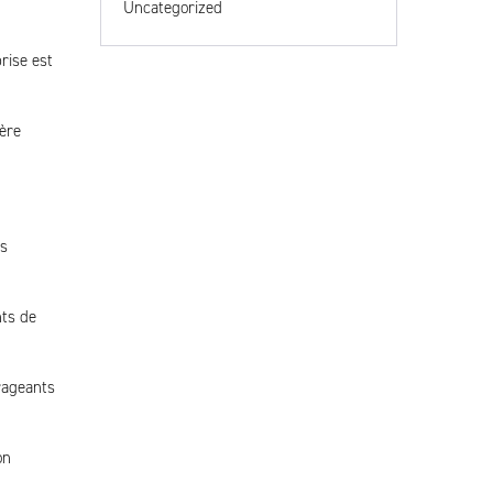
Uncategorized
rise est
ière
es
nts de
rageants
on