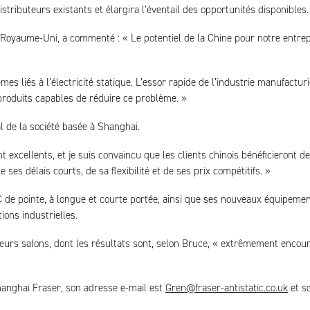
stributeurs existants et élargira l’éventail des opportunités disponibles.
u Royaume-Uni, a commenté : « Le potentiel de la Chine pour notre entrep
mes liés à l’électricité statique. L’essor rapide de l’industrie manufactur
roduits capables de réduire ce problème. »
 de la société basée à Shanghai.
 excellents, et je suis convaincu que les clients chinois bénéficieront d
es délais courts, de sa flexibilité et de ses prix compétitifs. »
 de pointe, à longue et courte portée, ainsi que ses nouveaux équipeme
ons industrielles.
ieurs salons, dont les résultats sont, selon Bruce, « extrêmement encou
hanghai Fraser, son adresse e-mail est
Gren@fraser-antistatic.co.uk
et s