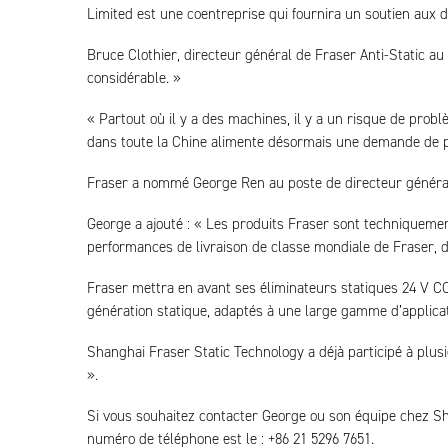
Limited est une coentreprise qui fournira un soutien aux di
Bruce Clothier, directeur général de Fraser Anti-Static a
considérable. »
« Partout où il y a des machines, il y a un risque de problè
dans toute la Chine alimente désormais une demande de p
Fraser a nommé George Ren au poste de directeur général
George a ajouté : « Les produits Fraser sont techniquement
performances de livraison de classe mondiale de Fraser, de s
Fraser mettra en avant ses éliminateurs statiques 24 V CC
génération statique, adaptés à une large gamme d’applicati
Shanghai Fraser Static Technology a déjà participé à plus
».
Si vous souhaitez contacter George ou son équipe chez S
numéro de téléphone est le : +86 21 5296 7651.