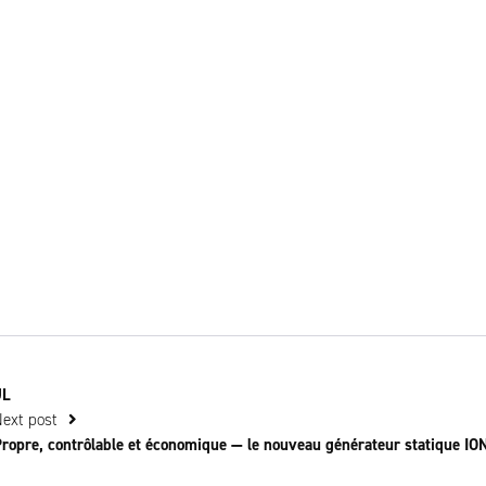
UL
Next post
ropre, contrôlable et économique — le nouveau générateur statique IO