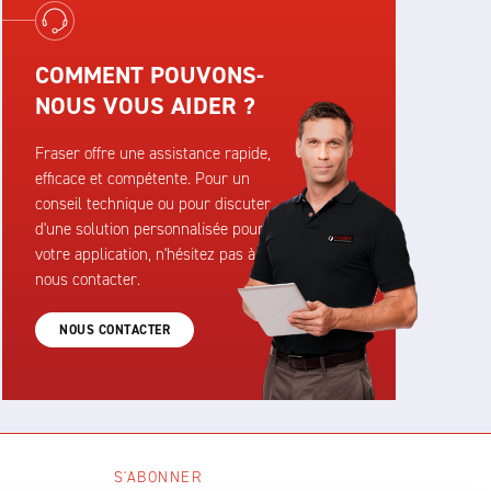
COMMENT POUVONS-
NOUS VOUS AIDER ?
Fraser offre une assistance rapide,
efficace et compétente. Pour un
conseil technique ou pour discuter
d'une solution personnalisée pour
votre application, n'hésitez pas à
nous contacter.
NOUS CONTACTER
S'ABONNER