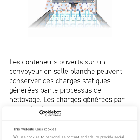
Les conteneurs ouverts sur un
convoyeur en salle blanche peuvent
conserver des charges statiques
générées par le processus de
nettoyage. Les charges générées par
ces opérations post-nettoyage peuvent
attirer des contaminants à l'intérieur et
à l'extérieur, ou même repousser les
This website uses cookies
produits de remplissage.
We use cookies to personalise content and ads, to provide social