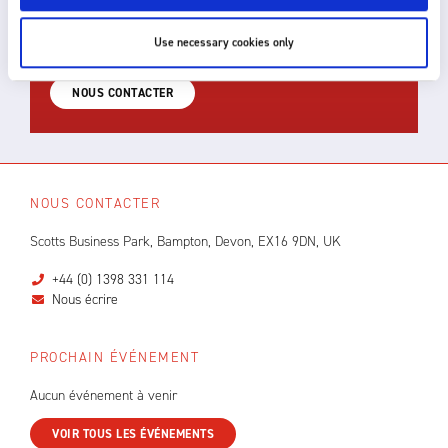
compétente. Pour un conseil technique ou pour
discuter d'une solution personnalisée pour votre
Use necessary cookies only
application, n'hésitez pas à nous contacter.
NOUS CONTACTER
NOUS CONTACTER
Scotts Business Park, Bampton, Devon, EX16 9DN, UK
+44 (0) 1398 331 114
Nous écrire
PROCHAIN ÉVÉNEMENT
Aucun événement à venir
VOIR TOUS LES ÉVÉNEMENTS