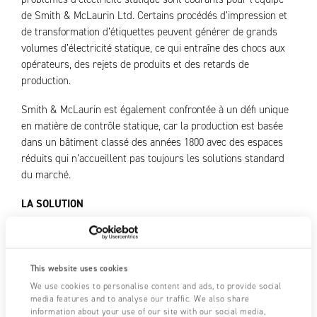
de Smith & McLaurin Ltd. Certains procédés d’impression et
de transformation d’étiquettes peuvent générer de grands
volumes d’électricité statique, ce qui entraîne des chocs aux
opérateurs, des rejets de produits et des retards de
production.
Smith & McLaurin est également confrontée à un défi unique
en matière de contrôle statique, car la production est basée
dans un bâtiment classé des années 1800 avec des espaces
réduits qui n’accueillent pas toujours les solutions standard
du marché.
LA SOLUTION
L’équipe Fraser se spécialise dans la collaboration avec les
clients, quelle que soit la problématique ou la spécificité du
procédé, pour fournir une solution de contrôle statique qui
This website uses cookies
satisfait à la fois les besoins et le budget. L’équipe s’est
We use cookies to personalise content and ads, to provide social
rendue sur le site de Smith & McLaurin pour comprendre
media features and to analyse our traffic. We also share
information about your use of our site with our social media,
comment accompagner au mieux cet exportateur mondial tout