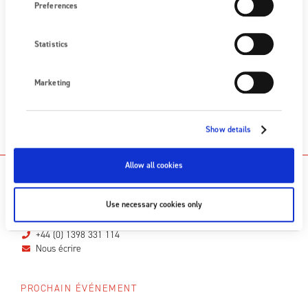
Next post
Preferences
Produits certifiés ATEX avancés pour l'héliogravure
Statistics
CATÉGORIES
Études de cas
Marketing
Uncategorized
Show details
Allow all cookies
NOUS CONTACTER
Use necessary cookies only
Scotts Business Park, Bampton, Devon, EX16 9DN, UK
+44 (0) 1398 331 114
Nous écrire
PROCHAIN ÉVÉNEMENT