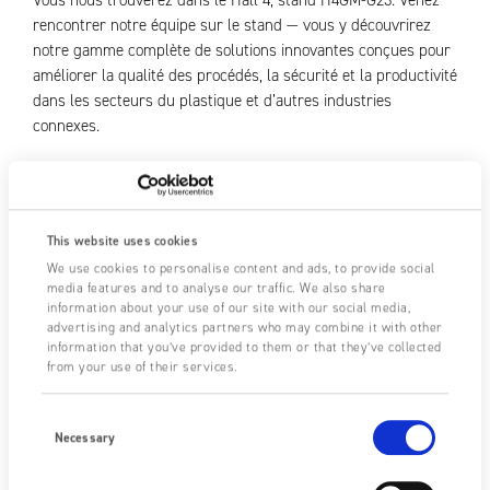
Vous nous trouverez dans le Hall 4, stand H4GM-G23. Venez
rencontrer notre équipe sur le stand — vous y découvrirez
notre gamme complète de solutions innovantes conçues pour
améliorer la qualité des procédés, la sécurité et la productivité
dans les secteurs du plastique et d’autres industries
connexes.
UNCATEGORIZED
16/04/2026
SHARE
This website uses cookies
We use cookies to personalise content and ads, to provide social
media features and to analyse our traffic. We also share
information about your use of our site with our social media,
advertising and analytics partners who may combine it with other
Dernière mise à jour: 17 avril, 2026
information that you’ve provided to them or that they’ve collected
from your use of their services.
Consent
Previous post
Selection
Necessary
Lancement produit : Fraser Anti-Static Techniques présente
le pistolet à air ionisé 24 V CC – modèle 4825