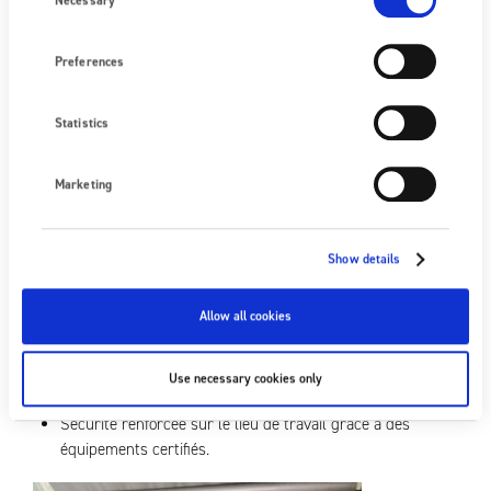
Necessary
normes antidéflagration.
Preferences
Statistics
Marketing
Show details
Allow all cookies
LE RÉSULTAT
Qualité d’impression stable et fonctionnement sûr
Use necessary cookies only
maintenus.
Sécurité renforcée sur le lieu de travail grâce à des
équipements certifiés.