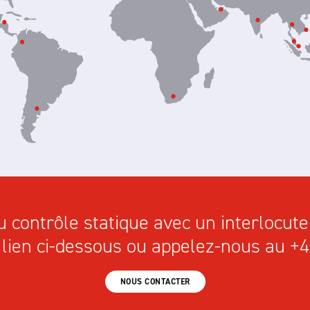
u contrôle statique avec un interlocute
lien ci-dessous ou appelez-nous au +4
NOUS CONTACTER