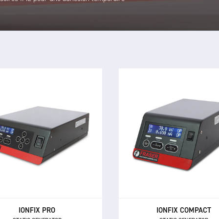
IONFIX COMPACT
IONFIX PRO
STATIC GENERATOR
STATIC GENERATOR
Le générateur statique IO
mme de générateurs statiques
Compact est un générateur s
te performance IONFIX™ Pro
de performance intermédiair
vre 150 W de puissance à des
alimenter de nombreus
ons élevées jusqu'à 30 kV ou 60
applications électrostatiq
kV.
industrielles.
IONFIX PRO
IONFIX COMPACT