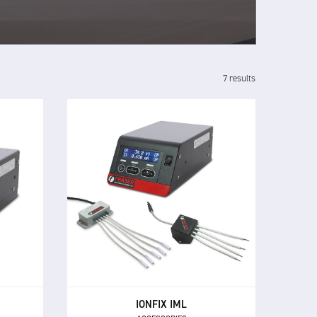
7 results
IONFIX IML
ACCESSORIES
NFIX™
tatique
Une gamme polyvalente
e pour
d'accessoires IML pour compléter le
es
générateur statique IONFIX™
ues
Compact.
IONFIX IML