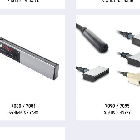
STATIC GENERATOR
STATIC GENERATOR
7080 / 7081
7090 / 7095
GENERATOR BARS
STATIC PINNERS
 barres génératrices 7080 et
Les épingleurs statiques 70
1 offrent une méthode sûre,
7095 sont des épingleurs sta
ntrôlable, fiable et rentable
pour le chargement électrost
ppliquer une charge statique
et l'épinglage de petites zon
ur une adhésion temporaire.
objets.
7080 / 7081
7090 / 7095
GENERATOR BARS
STATIC PINNERS