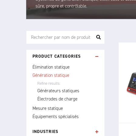
sûre, propre et contrôlable.
PRODUCT CATEGORIES
Élimination statique
Génération statique
Refine results:
La ga
Générateurs statiques
hau
déli
Électrodes de charge
tensi
Mesure statique
Équipements spécialisés
INDUSTRIES