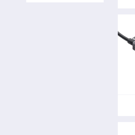
Les
708
co
d'a
po