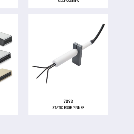
ACCESSORIES
7093
STATIC EDGE PINNER
90 et
Le 7093 a été spécifiquement conçu
tiques
pour permettre un épinglage de
atique
bord précis et haute performance
es et
sur film à l'aide des systèmes de
génération statique Fraser.
7093
STATIC EDGE PINNER