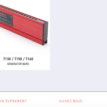
7130 / 7150 / 7160
GENERATOR BARS
Les barres génératrices
130/7150/7160 offrent une
de sûre, contrôlable, fiable et
table d'appliquer une charge
tatique pour une adhésion
temporaire.
7130 / 7150 / 7160
GENERATOR BARS
IN ÉVÉNEMENT
SUIVEZ-NOUS