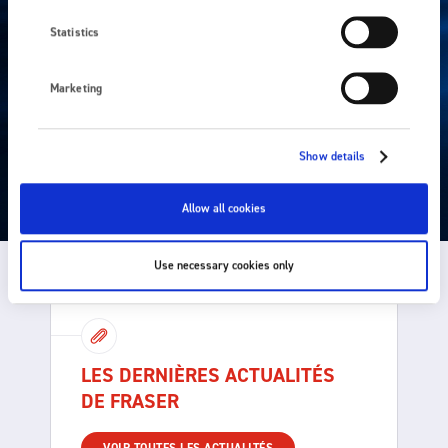
de la mesurer, de l'éliminer ou de la générer dans des
Statistics
applications spécifiques.
EN SAVOIR PLUS
Marketing
Show details
Allow all cookies
Use necessary cookies only
LES DERNIÈRES ACTUALITÉS
DE FRASER