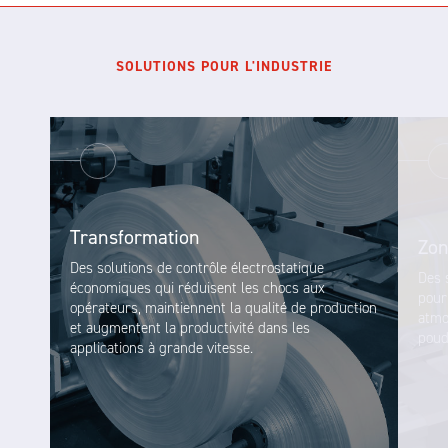
SOLUTIONS POUR L'INDUSTRIE
Transformation
Zon
Des solutions de contrôle électrostatique
Des 
économiques qui réduisent les chocs aux
pour
opérateurs, maintiennent la qualité de production
atmo
et augmentent la productivité dans les
poud
applications à grande vitesse.