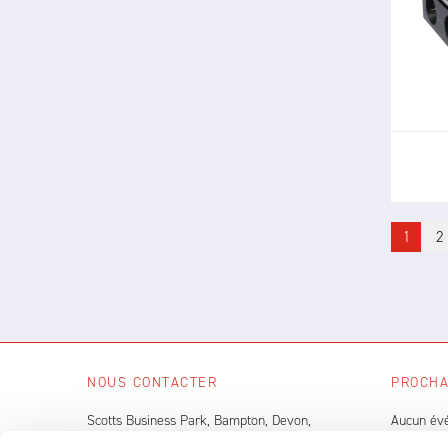
Le c
i
dispo
per
1
2
NOUS CONTACTER
PROCHA
Scotts Business Park, Bampton, Devon,
Aucun év
EX16 9DN, UK