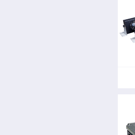
La 
s
d'