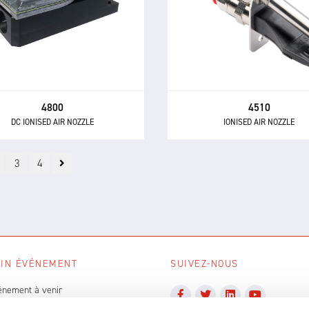
ompact 4800 est la buse à air
La buse à air ionisé 4510 pro
onisé DC la plus puissante
jet d'air ionisé rapide, silenc
nible - aussi bien en termes de
plat pour une neutralisat
formance d'ionisation que de
statique et un nettoyage effi
capacité de nettoyage.
4800
4510
DC IONISED AIR NOZZLE
IONISED AIR NOZZLE
3
4
IN ÉVÉNEMENT
SUIVEZ-NOUS
énement à venir