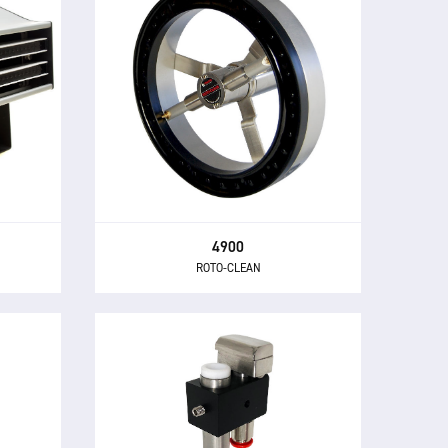
4900
ROTO-CLEAN
Le 4900 Roto-Clean associe un
 est un
ioniseur circulaire avancé à des jets
gue
d'air rotatifs à grande vitesse pour
ion en
créer un outil d'une efficacité unique
es
pour l'élimination de la poussière et
on
des contaminants des pièces
industrielles.
4900
ROTO-CLEAN
4400
IONISED AIR NOZZLE