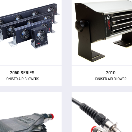
2010
2050 SERIES
IONISED AIR BLOWER
IONISED AIR BLOWERS
Le souffleur d'air ionisé 2010
série 2050 est une gamme de
éliminateur statique lon
ouffleurs d'air ionisé haute
distance avec une construct
spécification avec unité
aluminium robuste et d
alimentation et commandes
performances d'ionisati
intégrées.
puissantes.
2050 SERIES
2010
IONISED AIR BLOWERS
IONISED AIR BLOWER
4800
4510
DC IONISED AIR NOZZLE
IONISED AIR NOZZLE