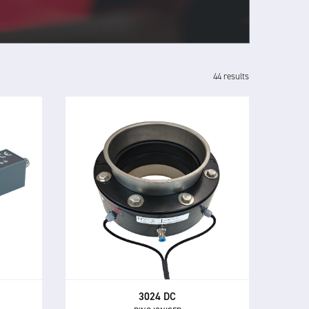
44 results
3024 DC
RING IONISER
Le ioniseur annulaire DC 3024 est
ctuel
un éliminateur statique en ligne
ique et
compact pour neutraliser les
jets, y
matériaux chargés dans les
et
systèmes de transport
es
pneumatique et les processus de
manipulation de polymères.
3024 DC