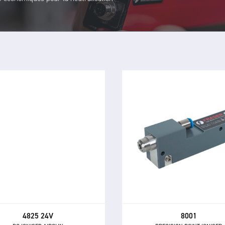
8001
4825 24V
PRECISION POINT IONISER
DC IONISED AIRGUN
L'ioniseur de précision pon
25 — un pistolet à air puissant
8001 élimine l'électricité stat
hautement directionnel pour
la contamination des petits ob
aliser l'électricité statique et
compris les composants 
miner la poussière et autres
assemblages électroniqu
contaminants.
sensibles.
4825 24V
8001