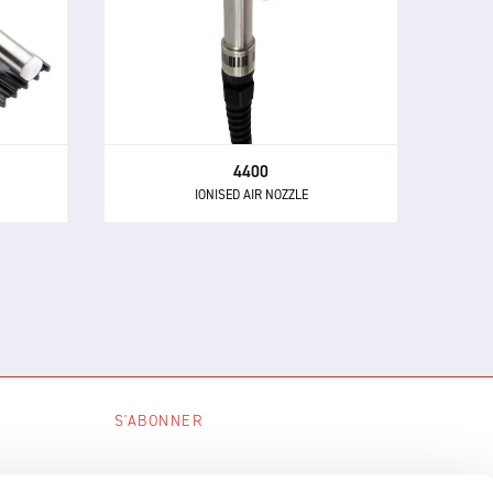
Le 4400 est un jet d'air ionisé
duit un
compact et très efficace composé
ieux et
d'un ioniseur simple point 1260 et
ion
d'une buse à air propriétaire,
caces.
montés dans un bloc métallique.
4400
IONISED AIR NOZZLE
S'ABONNER