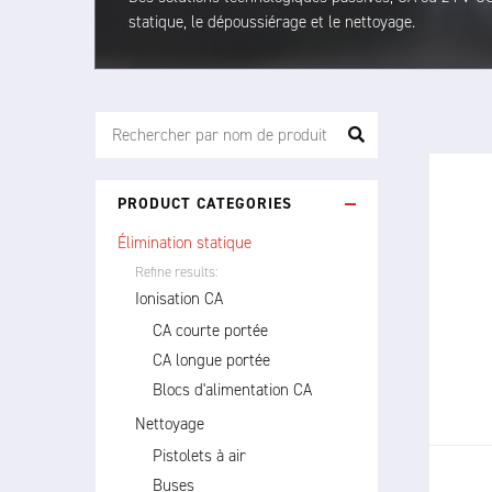
statique, le dépoussiérage et le nettoyage.
PRODUCT CATEGORIES
Élimination statique
Refine results:
Ionisation CA
Le 48
CA courte portée
et 
neutr
CA longue portée
éli
Blocs d'alimentation CA
Nettoyage
Pistolets à air
Buses