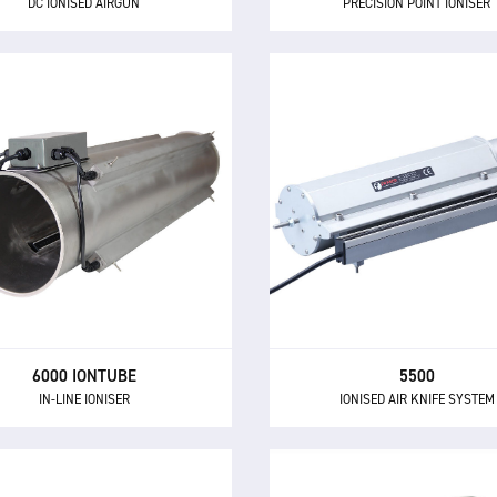
DC IONISED AIRGUN
PRECISION POINT IONISER
5500
6000 IONTUBE
IONISED AIR KNIFE SYSTEM
IN-LINE IONISER
Le 5500 est un système de
iseur en ligne 6000 Iontube est
d'air ionisé à ventilateur h
u pour être intégré dans des
performance pour la neutrali
systèmes de transport
statique, l'élimination de 
umatique afin de neutraliser
poussière et le nettoyage
ectricité statique générée dans
moulages, du verre, de
ce processus.
automobiles et autres gra
objets.
6000 IONTUBE
5500
IN-LINE IONISER
IONISED AIR KNIFE SYSTEM