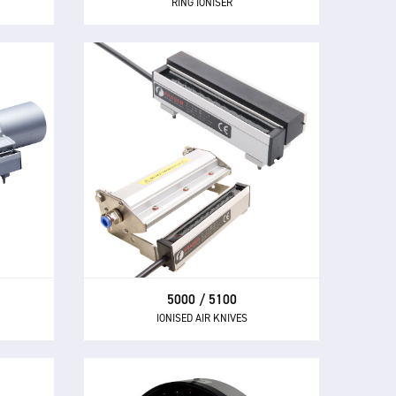
RING IONISER
5000 / 5100
IONISED AIR KNIVES
 lame
aute
Les lames d'air ionisé 5000 et 5100
sation
produisent de l'air ionisé à grande
la
vitesse capable de neutraliser
 des
l'électricité statique et d'éliminer les
s
contaminants.
nds
5000 / 5100
IONISED AIR KNIVES