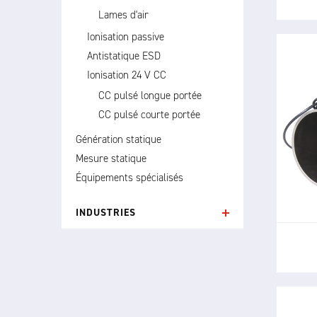
Lames d'air
Ionisation passive
Antistatique ESD
Ionisation 24 V CC
CC pulsé longue portée
CC pulsé courte portée
L'ion
Génération statique
conç
Mesure statique
pne
Équipements spécialisés
l'él
INDUSTRIES