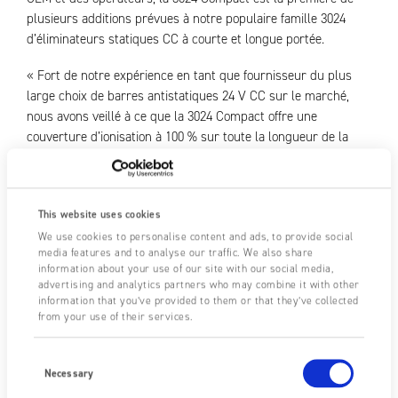
plusieurs additions prévues à notre populaire famille 3024
d’éliminateurs statiques CC à courte et longue portée.
« Fort de notre expérience en tant que fournisseur du plus
large choix de barres antistatiques 24 V CC sur le marché,
nous avons veillé à ce que la 3024 Compact offre une
couverture d’ionisation à 100 % sur toute la longueur de la
barre. Elle a une distance de fonctionnement optimale de 20
mm à 50 mm et une distance maximale de 150 mm. Elle est
idéale pour les matériaux en mouvement rapide à des vitesses
This website uses cookies
allant jusqu’à 1 000 m/min, et parfaitement adaptée aux
We use cookies to personalise content and ads, to provide social
applications bobine et feuille où l’espace est limité. Sa
media features and to analyse our traffic. We also share
flexibilité la rend appropriée pour la plupart des procédés
information about your use of our site with our social media,
industriels, y compris la fabrication pharmaceutique et
advertising and analytics partners who may combine it with other
agroalimentaire. »
information that you’ve provided to them or that they’ve collected
from your use of their services.
Fraser est à la pointe du développement de produits en
technologie de contrôle électrostatique, et la 3024 Compact
Consent
Selection
Necessary
répond au besoin d’une élimination statique puissante dans