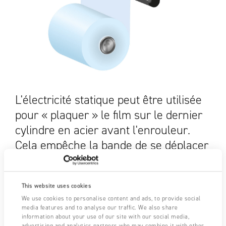
L'électricité statique peut être utilisée
pour « plaquer » le film sur le dernier
cylindre en acier avant l'enrouleur.
Cela empêche la bande de se déplacer
latéralement et de provoquer une
mauvaise bobine.
This website uses cookies
We use cookies to personalise content and ads, to provide social
media features and to analyse our traffic. We also share
information about your use of our site with our social media,
Besoin d'assistance ?
NOUS CONTACTER
advertising and analytics partners who may combine it with other