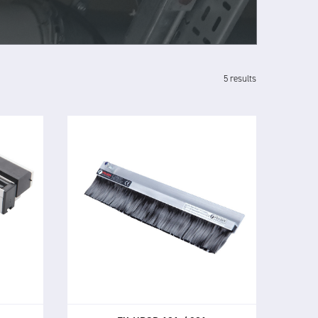
5 results
EX-HPSD 101 / 201
EX STATIC DISCHARGERS
t 5100
Les déchargeurs statiques EX-
grande
HPSD 101 et 201 sont des outils
iser
antistatiques puissants certifiés
iner les
ATEX pour une utilisation dans les
zones dangereuses.