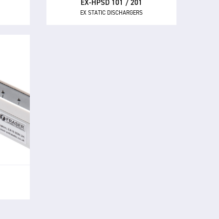
EX-HPSD 101 / 201
EX STATIC DISCHARGERS
eur
 avec
ne
s