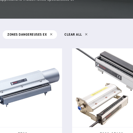
ZONES DANGEREUSES EX
CLEAR ALL
5500
IONISED AIR KNIFE SYSTEM
5000 / 5100
IONISED AIR KNIVES
5500 est un système de lame
air ionisé à ventilateur haute
Les lames d'air ionisé 5000 e
rmance pour la neutralisation
produisent de l'air ionisé à 
tatique, l'élimination de la
vitesse capable de neutral
ussière et le nettoyage des
l'électricité statique et d'élim
moulages, du verre, des
contaminants.
tomobiles et autres grands
objets.