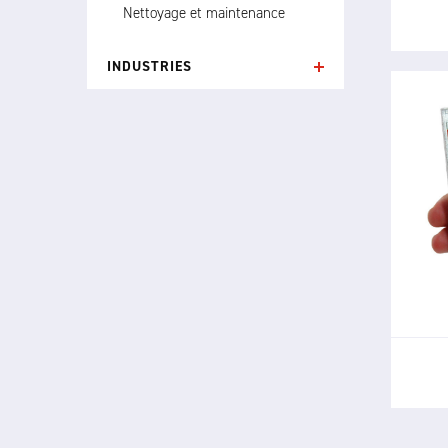
Nettoyage et maintenance
INDUSTRIES
Le
certi
et 
d'él
da