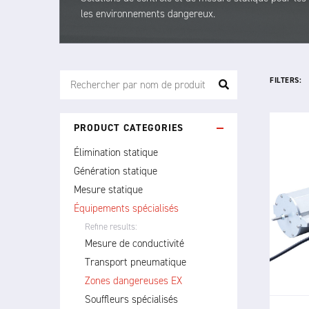
les environnements dangereux.
FILTERS:
PRODUCT CATEGORIES
Élimination statique
Génération statique
Le 
Mesure statique
d'
Équipements spécialisés
perfo
Refine results:
s
Mesure de conductivité
po
Transport pneumatique
au
Zones dangereuses EX
Souffleurs spécialisés