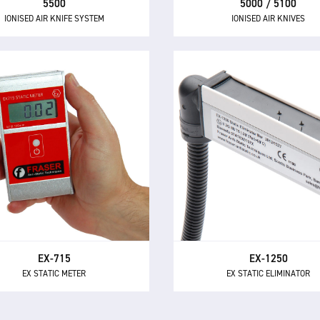
5500
5000 / 5100
IONISED AIR KNIFE SYSTEM
IONISED AIR KNIVES
EX-715
EX-1250
EX STATIC METER
EX STATIC ELIMINATOR
 mesureur statique EX-715
L'EX-1250 est un éliminat
fié ATEX permet l'investigation
statique haute performance
la surveillance des problèmes
certification ATEX pour u
ectricité statique industrielle
utilisation dans les zone
ns les zones dangereuses.
dangereuses.
EX-715
EX-1250
EX STATIC METER
EX STATIC ELIMINATOR