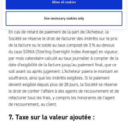
Allow all cookies
ces montants. La Société peut à tout moment, sans limiter
tout autre droit ou recours dont elle dispose, compenser tout
montant qui lui est dû par l’Acheteur avec tout montant
Use necessary cookies only
payable par la Société à l’Acheteur.
En cas de retard de paiement de la part de l’Acheteur, la
Société se réserve le droit de facturer des intérêts sur le prix
de la facture ou le solde au taux composé de 3 % au-dessus
du taux SONIA (Sterling Overnight Index Average) en vigueur,
par mois calendaire calculé au taux journalier à compter de la
date d’exigibilité de la facture jusqu’au paiement final, que ce
soit avant ou après jugement. L’Acheteur paiera le montant en
souffrance, ainsi que les intérêts exigibles. Si le paiement
devient exigible depuis plus de 28 jours, la Société se réserve
le droit de confier l’affaire à des agents de recouvrement et de
refacturer tous les frais, y compris les honoraires de l’agent
de recouvrement, au client.
7. Taxe sur la valeur ajoutée :