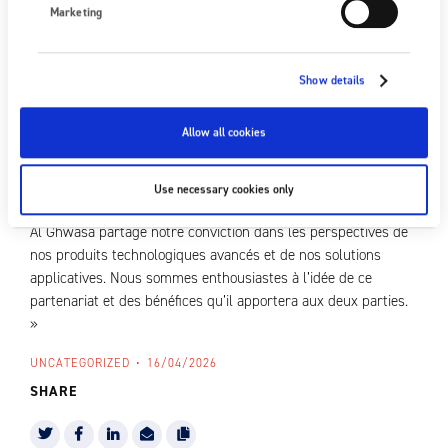
Royaume-Uni et les Émirats arabes unis seuls représentent
Marketing
14,6 milliards de livres sterling, faisant de ce pays le
quatrième marché d’exportation du Royaume-Uni hors
Europe. Clothier estime que le moment est propice pour
Show details
investir dans une présence au Moyen-Orient : « Nous
comprenons que la part de marché du Golfe dans l’industrie
Allow all cookies
pétrochimique mondiale passera de 11 % à 17 % au cours des
cinq prochaines années — et cela représente une grande
opportunité. Grâce à notre exposition précédente à ce marché,
Use necessary cookies only
nous étions déjà conscients du potentiel de croissance ici, et
Al Ghwasa partage notre conviction dans les perspectives de
nos produits technologiques avancés et de nos solutions
applicatives. Nous sommes enthousiastes à l’idée de ce
partenariat et des bénéfices qu’il apportera aux deux parties.
»
UNCATEGORIZED
16/04/2026
SHARE