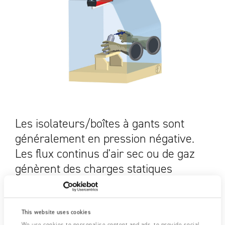
Les isolateurs/boîtes à gants sont
généralement en pression négative.
Les flux continus d'air sec ou de gaz
génèrent des charges statiques
environnementales gênantes qui
peuvent provoquer l'attraction de
contaminants ou le dysfonctionnement
This website uses cookies
We use cookies to personalise content and ads, to provide social