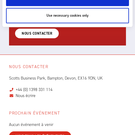
compétente. Pour un conseil technique ou pour
discuter d'une solution personnalisée pour votre
Use necessary cookies only
application, n'hésitez pas à nous contacter.
NOUS CONTACTER
NOUS CONTACTER
Scotts Business Park, Bampton, Devon, EX16 9DN, UK
+44 (0) 1398 331 114
Nous écrire
PROCHAIN ÉVÉNEMENT
Aucun événement à venir