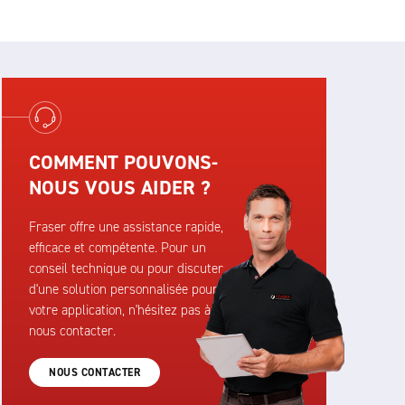
COMMENT POUVONS-
NOUS VOUS AIDER ?
Fraser offre une assistance rapide,
efficace et compétente. Pour un
conseil technique ou pour discuter
d'une solution personnalisée pour
votre application, n'hésitez pas à
nous contacter.
NOUS CONTACTER