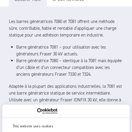
Les barres génératrices 7080 et 7081 offrent une méthode
sûre, contrôlable, fiable et rentable d’appliquer une charge
statique pour une adhésion temporaire en industrie.
Barre génératrice 7081 – pour utilisation avec les
générateurs Fraser 30 kV actuels.
Barre génératrice 7080 – identique à la 7081 mais équipée
d’un câble et d’un connecteur compatibles avec les
anciens générateurs Fraser 7330 et 7324.
Adaptée à la plupart des applications industrielles, la 7081 est
une barre génératrice statique de service intermédiaire.
Utilisée avec un générateur Fraser IONFIX 30 kV, elle donne à
l’opérateur un contrôle complet et un retour d’information
opérationnel.
Dimensions compactes et construction rigide
This website uses cookies