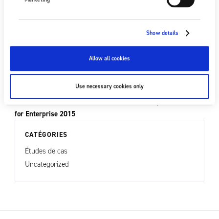
Dernière mise à jour: 17 avril, 2026
Show details
Allow all cookies
Previous post
Lancement produit — Générateur statique IONFIX-Compact
Use necessary cookies only
Next post
Fraser Anti-Static est honorée de recevoir le Queen's Award
for Enterprise 2015
CATÉGORIES
Études de cas
Uncategorized