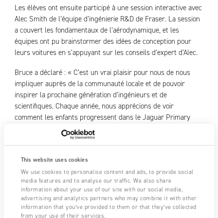
Les élèves ont ensuite participé à une session interactive avec
Alec Smith de l’équipe d’ingénierie R&D de Fraser. La session
a couvert les fondamentaux de l’aérodynamique, et les
équipes ont pu brainstormer des idées de conception pour
leurs voitures en s’appuyant sur les conseils d’expert d’Alec.
Bruce a déclaré : « C’est un vrai plaisir pour nous de nous
impliquer auprès de la communauté locale et de pouvoir
inspirer la prochaine génération d’ingénieurs et de
scientifiques. Chaque année, nous apprécions de voir
comment les enfants progressent dans le Jaguar Primary
School Challenge, et nous avons hâte de voir les résultats de
la course de cette année en mai. Bonne chance à l’école
primaire de Bolham — toute l’équipe Fraser est avec vous ! »
This website uses cookies
Quentin Dickinson, enseignant de la classe 4 à l’école primaire
We use cookies to personalise content and ads, to provide social
media features and to analyse our traffic. We also share
de Bolham, a ajouté : « Les enfants ont maintenant terminé
information about your use of our site with our social media,
leurs voitures prototypes et vont les tester au PETROC
advertising and analytics partners who may combine it with other
Tiverton. Cela les aidera en mettant en lumière les
information that you’ve provided to them or that they’ve collected
modifications éventuellement nécessaires.
from your use of their services.