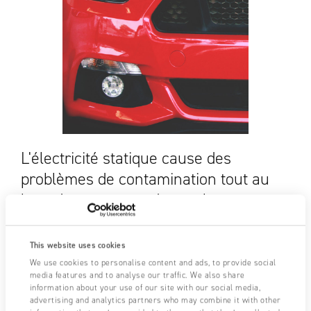
L'électricité statique cause des
problèmes de contamination tout au
long du processus de moulage par
injection.
This website uses cookies
We use cookies to personalise content and ads, to provide social
media features and to analyse our traffic. We also share
Besoin d'assistance ?
NOUS CONTACTER
information about your use of our site with our social media,
advertising and analytics partners who may combine it with other