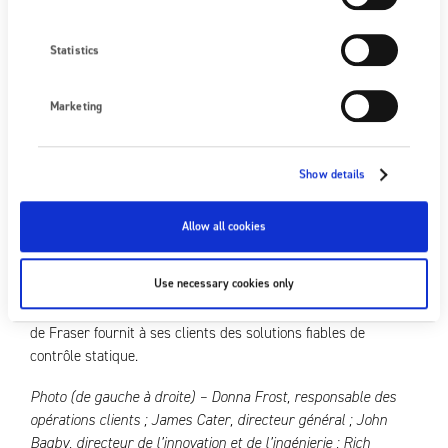
grâce au contrôle, à la mesure et à l’application de l’électricité
statique.
Statistics
Pour plus d’informations sur Fraser Anti-Static Techniques,
visitez
www.fraser-antistatic.com
.
Marketing
À propos de Fraser Anti-Static Techniques
Show details
Fraser Anti-Static Techniques est l’un des principaux
spécialistes mondiaux de la technologie de contrôle statique.
Allow all cookies
Fondée en 1991, Fraser Anti-Static Techniques conçoit et
fabrique une gamme complète d’équipements pour la mesure,
Use necessary cookies only
l’élimination et le contrôle de l’électricité statique dans les
applications industrielles du monde entier. L’équipe d’experts
de Fraser fournit à ses clients des solutions fiables de
contrôle statique.
Photo (de gauche à droite) – Donna Frost, responsable des
opérations clients ; James Cater, directeur général ; John
Bagby, directeur de l’innovation et de l’ingénierie ; Rich