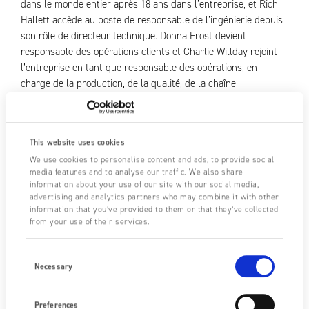
dans le monde entier après 18 ans dans l’entreprise, et Rich
Hallett accède au poste de responsable de l’ingénierie depuis
son rôle de directeur technique. Donna Frost devient
responsable des opérations clients et Charlie Willday rejoint
l’entreprise en tant que responsable des opérations, en
charge de la production, de la qualité, de la chaîne
d’approvisionnement et des opérations clients.
James Cater déclare : « Ces promotions témoignent de
l’étendue de l’expertise au sein de l’équipe et de leur
This website uses cookies
dévouement envers l’excellence client et l’entreprise. Nous
We use cookies to personalise content and ads, to provide social
media features and to analyse our traffic. We also share
sommes fiers d’accorder autant de promotions bien méritées.
information about your use of our site with our social media,
Nous nous engageons envers chaque membre de la famille
advertising and analytics partners who may combine it with other
Fraser et continuerons à développer les compétences et les
information that you’ve provided to them or that they’ve collected
carrières de tous nos collaborateurs talentueux. »
from your use of their services.
Fraser Anti-Static continue d’innover, en développant des
Consent
Selection
technologies permettant à ses clients de créer des
Necessary
environnements de travail plus sûrs, de fabriquer à moindre
coût et de commercialiser leurs produits plus rapidement
Preferences