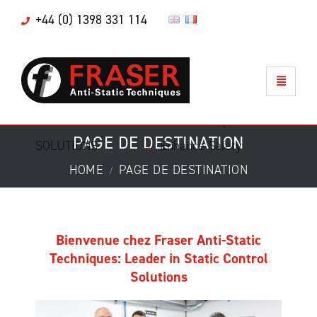
+44 (0) 1398 331 114
SPECIALIST
→
Reduce cost
STATIC CONTROL
→
Improve productivity
CLEANING
→
Enable Compliance
PAGE DE DESTINATION
SOLUTIONS
→
Enhance Safety
HOME
PAGE DE DESTINATION
Bienvenue chez Fraser Anti-Static
Techniques: Leader in Static Control
Solutions