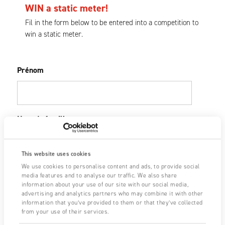
WIN a static meter!
Fil in the form below to be entered into a competition to
win a static meter.
Prénom
Nom de famille
This website uses cookies
Company
We use cookies to personalise content and ads, to provide social
media features and to analyse our traffic. We also share
information about your use of our site with our social media,
advertising and analytics partners who may combine it with other
information that you’ve provided to them or that they’ve collected
from your use of their services.
Email