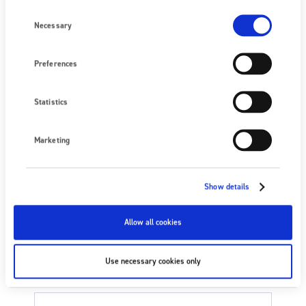
Consent
Selection
Necessary
Please keep me up to date with Fraser’s static
Preferences
control technology.
Statistics
Marketing
Click here to view the terms and conditions
Show details
of entry
Allow all cookies
Use necessary cookies only