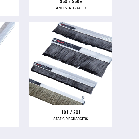
850 / 850E
ANTI-STATIC CORD
101 / 201
STATIC DISCHARGERS
atique
Les déchargeurs statiques 101 /
tion
201 offrent de hautes performances
oût.
avec une rentabilité inégalée.
101 / 201
STATIC DISCHARGERS