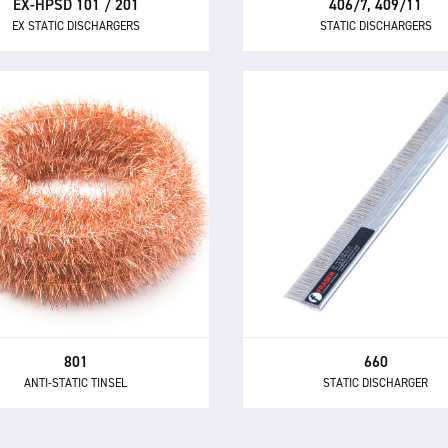
EX-HPSD 101 / 201
406/7, 409/11
EX STATIC DISCHARGERS
STATIC DISCHARGERS
801
660
ANTI-STATIC TINSEL
STATIC DISCHARGER
801 Anti-Static Tinsel est une
Le 660 est un déchargeur st
ode traditionnelle et efficace
compact pour une élimina
our neutraliser l'électricité
statique efficace à faible c
statique.
801
660
ANTI-STATIC TINSEL
STATIC DISCHARGER