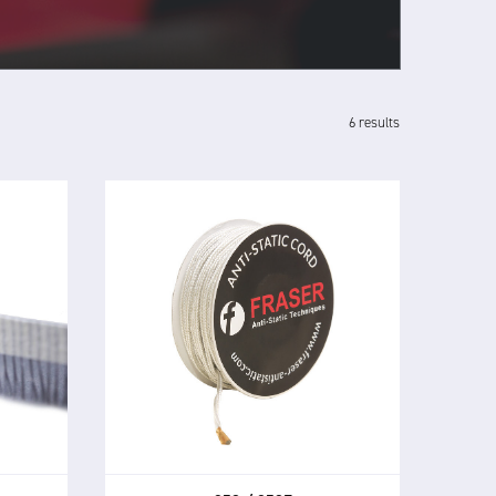
6 results
850 / 850E
ANTI-STATIC CORD
6/7 et
Le 850 / 850E Anti-Static Cord est
rosses
un outil polyvalent et économique
r et à
pour neutraliser l'électricité
statique indésirable.