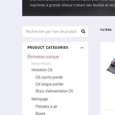
machines à grande vitesse traitant des feuilles et de
FILTERS:
PRODUCT CATEGORIES
Élimination statique
Refine results:
Ionisation CA
CA courte portée
Le
HPS
CA longue portée
ant
Blocs d'alimentation CA
ATEX
Nettoyage
Pistolets à air
Buses