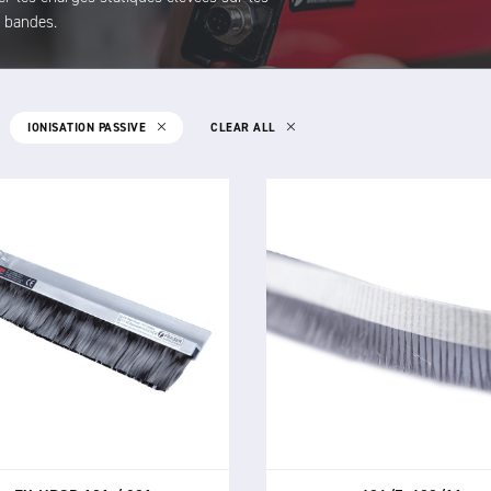
s bandes.
IONISATION PASSIVE
CLEAR ALL
EX-HPSD 101 / 201
406/7, 409/11
EX STATIC DISCHARGERS
STATIC DISCHARGERS
s déchargeurs statiques EX-
Les déchargeurs statiques 40
D 101 et 201 sont des outils
409/11 sont de puissantes b
istatiques puissants certifiés
antistatiques faciles à utilise
 pour une utilisation dans les
installer.
zones dangereuses.