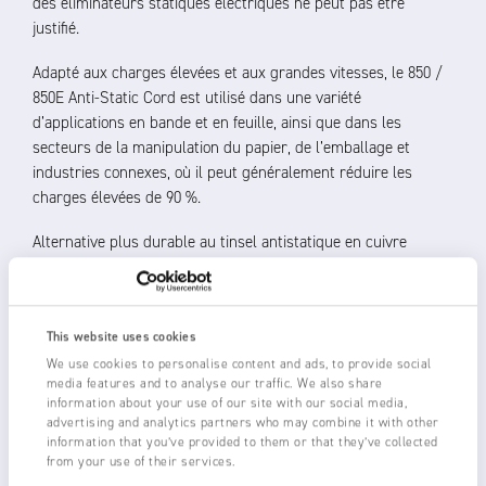
des éliminateurs statiques électriques ne peut pas être
justifié.
Adapté aux charges élevées et aux grandes vitesses, le 850 /
850E Anti-Static Cord est utilisé dans une variété
d’applications en bande et en feuille, ainsi que dans les
secteurs de la manipulation du papier, de l’emballage et
industries connexes, où il peut généralement réduire les
charges élevées de 90 %.
Alternative plus durable au tinsel antistatique en cuivre
traditionnel, le Cord contient des milliers de microfibres
conductrices qui concentrent le champ électrique et
permettent à la charge statique de s’écouler vers la terre.
This website uses cookies
Fraser Anti-Static Cord peut être positionné à 2-3 mm au-
We use cookies to personalise content and ads, to provide social
media features and to analyse our traffic. We also share
dessus ou, lorsque cela est autorisé, en contact avec le
information about your use of our site with our social media,
matériau à neutraliser.
advertising and analytics partners who may combine it with other
information that you’ve provided to them or that they’ve collected
Il est disponible en deux versions :
from your use of their services.