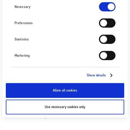
génératrice 7081 –…
Consent
Selection
Necessary
LIRE LA SUITE
Preferences
Statistics
Marketing
Show details
Allow all cookies
Use necessary cookies only