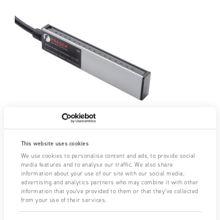
This website uses cookies
7080 / 7081 Generator Bars
We use cookies to personalise content and ads, to provide social
media features and to analyse our traffic. We also share
17/04/2026
|
information about your use of our site with our social media,
advertising and analytics partners who may combine it with other
Les barres génératrices 7080 et 7081 offrent une méthode
information that you’ve provided to them or that they’ve collected
sûre, contrôlable, fiable et rentable d’appliquer une charge
from your use of their services.
statique pour une adhésion temporaire en industrie. Barre