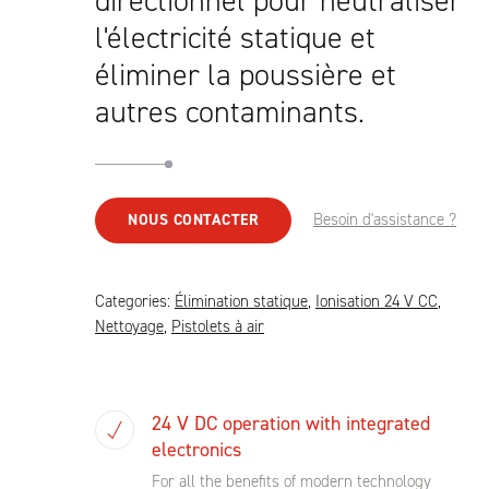
directionnel pour neutraliser
l'électricité statique et
éliminer la poussière et
autres contaminants.
Besoin d'assistance ?
NOUS CONTACTER
Categories:
Élimination statique
,
Ionisation 24 V CC
,
Nettoyage
,
Pistolets à air
24 V DC operation with integrated
electronics
For all the benefits of modern technology