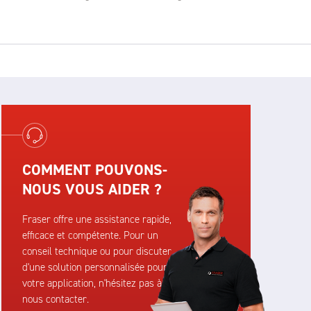
COMMENT POUVONS-
NOUS VOUS AIDER ?
Fraser offre une assistance rapide,
efficace et compétente. Pour un
conseil technique ou pour discuter
d'une solution personnalisée pour
votre application, n'hésitez pas à
nous contacter.