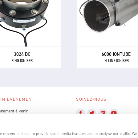
niseur annulaire DC 3024 est
L'ioniseur en ligne 6000 Io
liminateur statique en ligne
est conçu pour être intégré
mpact pour neutraliser les
des systèmes de transpo
tériaux chargés dans les
pneumatique afin de neutra
systèmes de transport
l'électricité statique généré
matique et les processus de
ce processus.
nipulation de polymères.
3024 DC
6000 IONTUBE
RING IONISER
IN-LINE IONISER
IN ÉVÉNEMENT
SUIVEZ-NOUS
énement à venir
TOUS LES ÉVÉNEMENTS
 content and ads, to provide social media features and to analyse our traffic. We