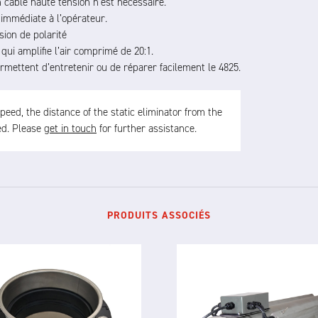
n câble haute tension n’est nécessaire.
 immédiate à l’opérateur.
sion de polarité
qui amplifie l’air comprimé de 20:1.
rmettent d’entretenir ou de réparer facilement le 4825.
ed, the distance of the static eliminator from the
sed. Please
get in touch
for further assistance.
PRODUITS ASSOCIÉS
3024 DC
6000 IONTUBE
RING IONISER
IN-LINE IONISER