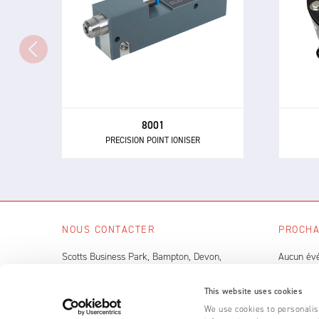
Le io
L'ioniseur de précision ponctuel
un é
8001 élimine l'électricité statique
co
et la contamination des petits
ma
objets, y compris les composants
et assemblages électroniques
pneu
sensibles.
ma
8001
PRECISION POINT IONISER
NOUS CONTACTER
PROCHA
Scotts Business Park, Bampton, Devon,
Aucun év
EX16 9DN, UK
VOIR 
This website uses cookies
+44 (0) 1398 331 114
We use cookies to personalise
Nous écrire