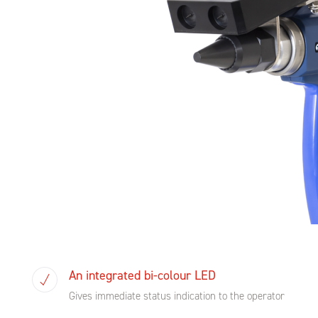
An integrated bi-colour LED
Gives immediate status indication to the operator