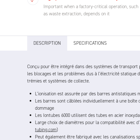
Important when a factory-critical operation, such
as waste extraction, depends on it
DESCRIPTION
SPECIFICATIONS
Conçu pour être intégré dans des systèmes de transport p
les blocages et les problèmes dus à l’électricité statique d
trémies et systèmes de collecte.
L’ionisation est assurée par des barres antistatiques 
Les barres sont câblées individuellement à une boîte 
dommage
Les Iontubes 6000 utilisent des tubes en acier inoxy
Large choix de diamètres pour la compatibilité avec d
tubing.com
)
Peut également être fabriqué avec les canalisations sp