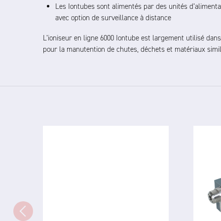
Les Iontubes sont alimentés par des unités d’alimentat
avec option de surveillance à distance
L’ioniseur en ligne 6000 Iontube est largement utilisé da
pour la manutention de chutes, déchets et matériaux simil
4825 24V
DC IONISED AIRGUN
L'io
Le 4825 — un pistolet à air
8001 
puissant et hautement
et 
directionnel pour neutraliser
obje