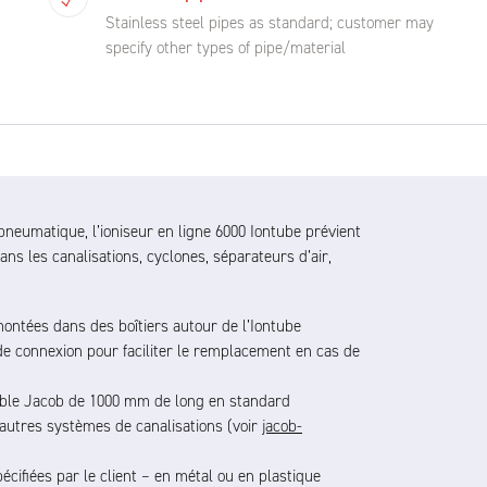
Stainless steel pipes as standard; customer may
specify other types of pipe/material
neumatique, l’ioniseur en ligne 6000 Iontube prévient
ans les canalisations, cyclones, séparateurs d’air,
montées dans des boîtiers autour de l’Iontube
de connexion pour faciliter le remplacement en cas de
dable Jacob de 1000 mm de long en standard
’autres systèmes de canalisations (voir
jacob-
écifiées par le client – en métal ou en plastique