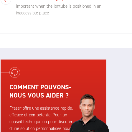
Important when the Iontube is positioned in an
inaccessible place
COMMENT POUVONS-
NOUS VOUS AIDER ?
Fraser offre une assistance rapide,
efficace et compétente. Pour un
conseil technique ou pour discuter
d'une solution personnalisée pour