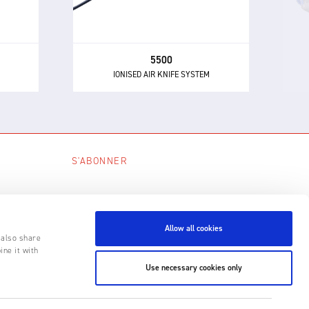
l
nettoyage des moulages, du verre,
us de
des automobiles et autres grands
es.
objets.
5500
IONISED AIR KNIFE SYSTEM
S'ABONNER
S'ABONNER
Allow all cookies
 also share
ine it with
Use necessary cookies only
Conception du site
by
Matrix
.