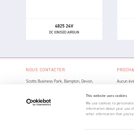
l'électricité statique et éliminer la
et 
poussière et autres contaminants.
4825 24V
DC IONISED AIRGUN
NOUS CONTACTER
PROCHA
Scotts Business Park, Bampton, Devon,
Aucun év
EX16 9DN, UK
VOIR 
This website uses cookies
+44 (0) 1398 331 114
We use cookies to personalise
Nous écrire
information about your use of
other information that you’ve
© 2026 Fraser Anti-Static Techniques Ltd • Registered in England & W