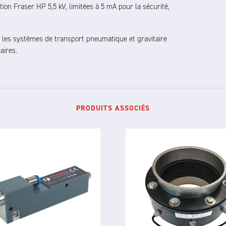
ion Fraser HP 5,5 kV, limitées à 5 mA pour la sécurité,
ns les systèmes de transport pneumatique et gravitaire
aires.
PRODUITS ASSOCIÉS
3024 DC
8001
RING IONISER
PRECISION POINT IONISER
Le ioniseur annulaire DC 30
niseur de précision ponctuel
un éliminateur statique en 
élimine l'électricité statique
compact pour neutraliser 
la contamination des petits
matériaux chargés dans 
ts, y compris les composants