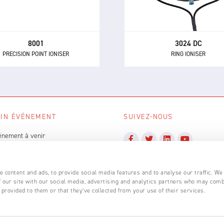
systèmes de transport
assemblages électroniques
pneumatique et les process
sensibles.
manipulation de polymèr
8001
3024 DC
PRECISION POINT IONISER
RING IONISER
IN ÉVÉNEMENT
SUIVEZ-NOUS
énement à venir
TOUS LES ÉVÉNEMENTS
 content and ads, to provide social media features and to analyse our traffic. We
 our site with our social media, advertising and analytics partners who may comb
 provided to them or that they’ve collected from your use of their services.
ales: 2642741 • VAT Number: GB586069892