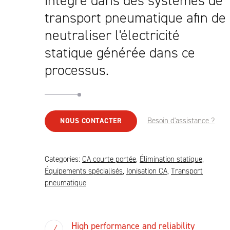
intégré dans des systèmes de
transport pneumatique afin de
neutraliser l'électricité
statique générée dans ce
processus.
Besoin d'assistance ?
NOUS CONTACTER
Categories:
CA courte portée
,
Élimination statique
,
Équipements spécialisés
,
Ionisation CA
,
Transport
pneumatique
High performance and reliability