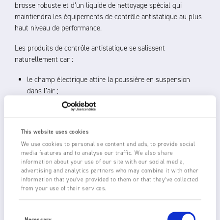
brosse robuste et d’un liquide de nettoyage spécial qui
maintiendra les équipements de contrôle antistatique au plus
haut niveau de performance.
Les produits de contrôle antistatique se salissent
naturellement car :
le champ électrique attire la poussière en suspension
dans l’air ;
la haute tension « carbonise » l’air en déposant une
couche noire conductrice sur le dispositif ; et
dans certaines applications, telles que le revêtement et
This website uses cookies
l’impression, la contamination peut provenir de l’encre ou
We use cookies to personalise content and ads, to provide social
du revêtement. D’autres applications, telles que le
media features and to analyse our traffic. We also share
traitement à chaud des plastiques, produisent des gaz qui
information about your use of our site with our social media,
peuvent recouvrir l’électrode d’un revêtement
advertising and analytics partners who may combine it with other
information that you’ve provided to them or that they’ve collected
conducteur.
from your use of their services.
En déviant l’énergie vers la terre, la contamination réduit
Consent
l’énergie disponible pour l’ionisation dans l’émetteur. Dans les
Selection
Necessary