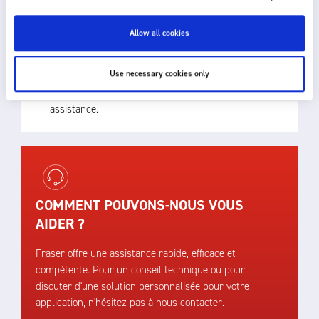
Allow all cookies
The best choice of product depends upon process
speed, the distance of the static eliminator from the
Use necessary cookies only
target and the level of static charge to be
neutralised. Please
get in touch
for further
assistance.
COMMENT POUVONS-NOUS VOUS
AIDER ?
Fraser offre une assistance rapide, efficace et
compétente. Pour un conseil technique ou pour
discuter d'une solution personnalisée pour votre
application, n'hésitez pas à nous contacter.