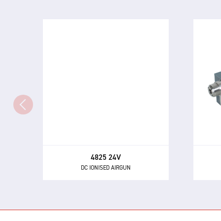
4825 24V
DC IONISED AIRGUN
L'io
Le 4825 — un pistolet à air
8001 
puissant et hautement
et 
directionnel pour neutraliser
obje
l'électricité statique et éliminer la
et 
poussière et autres contaminants.
4825 24V
DC IONISED AIRGUN