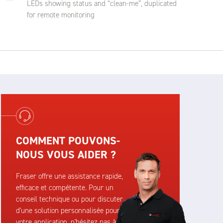
LEDs showing status and “clean-me”, duplicated
for remote monitoring
COMMENT POUVONS-
NOUS VOUS AIDER ?
Fraser offre une assistance rapide,
efficace et compétente. Pour un
conseil technique ou pour discuter
d'une solution personnalisée pour
votre application, n'hésitez pas à