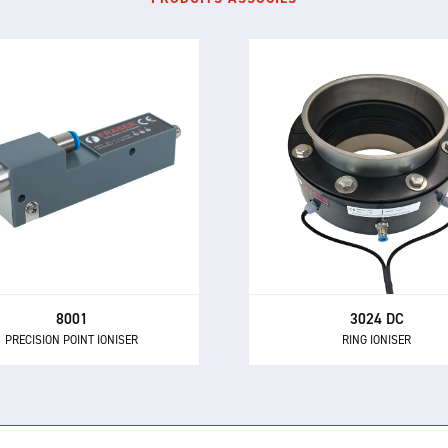
3024 DC
8001
RING IONISER
PRECISION POINT IONISER
Le ioniseur annulaire DC 30
niseur de précision ponctuel
un éliminateur statique en 
élimine l'électricité statique
compact pour neutraliser 
la contamination des petits
matériaux chargés dans 
ts, y compris les composants
systèmes de transport
assemblages électroniques
pneumatique et les process
sensibles.
manipulation de polymèr
8001
3024 DC
PRECISION POINT IONISER
RING IONISER