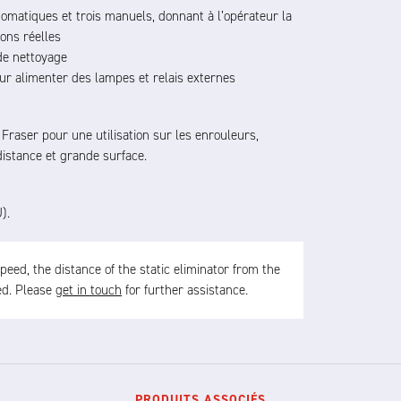
tomatiques et trois manuels, donnant à l’opérateur la
ons réelles
 de nettoyage
r alimenter des lampes et relais externes
raser pour une utilisation sur les enrouleurs,
istance et grande surface.
).
ed, the distance of the static eliminator from the
sed. Please
get in touch
for further assistance.
PRODUITS ASSOCIÉS