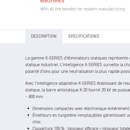
electronics
With all the benefits for modern manufacturing
DESCRIPTION
SPECIFICATIONS
La gamme X-SERIES d’éliminateurs statiques représente u
statique industriel. L’intelligence X-SERIES surveille la ch
polarité d’ions pour une neutralisation la plus rapide possi
Avec l’intelligence adaptative X-SERIES établissant de no
statique, la barre antistatique X-20 fournit 20 kV de puiss
– 800 mm.
Dimensions compactes avec électronique entièrement
Émetteurs en tungstène remplaçables garantissant u
choc
Couverture 100 % : longueur efficace > longueur totale