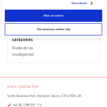
Show details
Previous post
Allow all cookies
Fraser s'agrandit !
Next post
Use necessary cookies only
Lancement produit — Générateur statique IONFIX-Compact
CATÉGORIES
Études de cas
Uncategorized
NOUS CONTACTER
Scotts Business Park, Bampton, Devon, EX16 9DN, UK
+44 (0) 1398 331 114