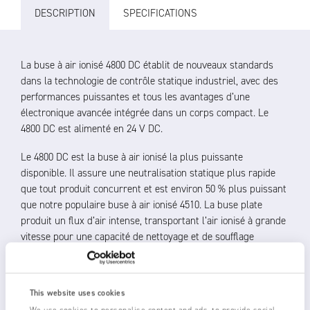
DESCRIPTION
SPECIFICATIONS
La buse à air ionisé 4800 DC établit de nouveaux standards
dans la technologie de contrôle statique industriel, avec des
performances puissantes et tous les avantages d’une
électronique avancée intégrée dans un corps compact. Le
4800 DC est alimenté en 24 V DC.
Le 4800 DC est la buse à air ionisé la plus puissante
disponible. Il assure une neutralisation statique plus rapide
que tout produit concurrent et est environ 50 % plus puissant
que notre populaire buse à air ionisé 4510. La buse plate
produit un flux d’air intense, transportant l’air ionisé à grande
vitesse pour une capacité de nettoyage et de soufflage
optimale.
Une poussée de nettoyage élevée est obtenue à plus
This website uses cookies
basse pression d’air, réduisant la consommation d’air et le