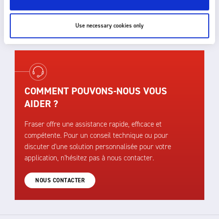
target and the level of static charge to be
neutralised. Please
get in touch
for further
assistance.
Use necessary cookies only
COMMENT POUVONS-NOUS VOUS
AIDER ?
Fraser offre une assistance rapide, efficace et
compétente. Pour un conseil technique ou pour
discuter d'une solution personnalisée pour votre
application, n'hésitez pas à nous contacter.
NOUS CONTACTER