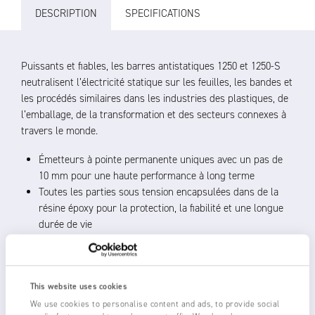
DESCRIPTION
SPECIFICATIONS
Puissants et fiables, les barres antistatiques 1250 et 1250-S
neutralisent l’électricité statique sur les feuilles, les bandes et
les procédés similaires dans les industries des plastiques, de
l’emballage, de la transformation et des secteurs connexes à
travers le monde.
Émetteurs à pointe permanente uniques avec un pas de
10 mm pour une haute performance à long terme
Toutes les parties sous tension encapsulées dans de la
résine époxy pour la protection, la fiabilité et une longue
durée de vie
Construction robuste, fonctionnement sans choc
Distance de fonctionnement de 20 à 150 mm du matériau,
avec les meilleures performances à moins de 50 mm
This website uses cookies
À utiliser avec la gamme d’alimentations Fraser de 5,5 à 6
kV
We use cookies to personalise content and ads, to provide social