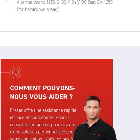
Alternatives to 1250-S: 3014 24 V DC Bar, EX-1250
(for hazardous areas)
COMMENT POUVONS-
NOUS VOUS AIDER ?
Fraser offre une assistance rapide,
efficace et compétente. Pour un
conseil technique ou pour discuter
d'une solution personnalisée pour
votre application, n'hésitez pas à