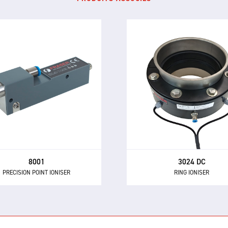
3024 DC
8001
RING IONISER
PRECISION POINT IONISER
Le ioniseur annulaire DC 30
niseur de précision ponctuel
un éliminateur statique en 
élimine l'électricité statique
compact pour neutraliser 
la contamination des petits
matériaux chargés dans 
ts, y compris les composants
systèmes de transport
assemblages électroniques
pneumatique et les process
sensibles.
manipulation de polymèr
8001
3024 DC
PRECISION POINT IONISER
RING IONISER