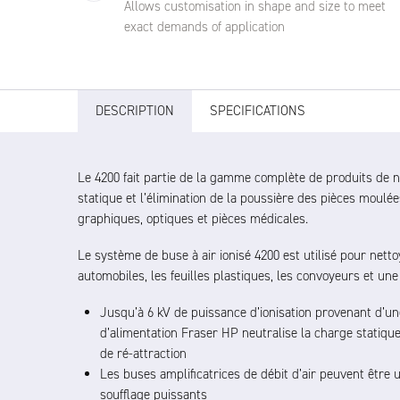
Allows customisation in shape and size to meet
exact demands of application
DESCRIPTION
SPECIFICATIONS
Le 4200 fait partie de la gamme complète de produits de ne
statique et l’élimination de la poussière des pièces moulé
graphiques, optiques et pièces médicales.
Le système de buse à air ionisé 4200 est utilisé pour nett
automobiles, les feuilles plastiques, les convoyeurs et u
Jusqu’à 6 kV de puissance d’ionisation provenant d’une
d’alimentation Fraser HP neutralise la charge statique
de ré-attraction
Les buses amplificatrices de débit d’air peuvent être 
soufflage puissants