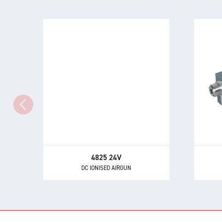
4825 24V
DC IONISED AIRGUN
L'io
Le 4825 — un pistolet à air
8001 
puissant et hautement
et 
directionnel pour neutraliser
obje
l'électricité statique et éliminer la
et 
poussière et autres contaminants.
4825 24V
DC IONISED AIRGUN