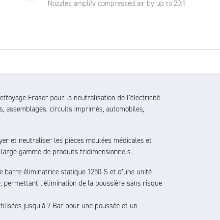
Nozzles amplify compressed air by up to 20:1
ttoyage Fraser pour la neutralisation de l’électricité
es, assemblages, circuits imprimés, automobiles,
oyer et neutraliser les pièces moulées médicales et
ne large gamme de produits tridimensionnels.
 barre éliminatrice statique 1250-S et d’une unité
, permettant l’élimination de la poussière sans risque
utilisées jusqu’à 7 Bar pour une poussée et un