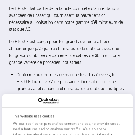
Le HP50-F fait partie de la famille complète d’alimentations
avancées de Fraser qui fournissent la haute tension
nécessaire à l’ionisation dans notre gamme d’éliminateurs de
statique AC.
Le HP50-F est conçu pour les grands systèmes. Il peut
alimenter jusqu’à quatre éliminateurs de statique avec une
longueur combinée de barres et de câbles de 30 m sur une
grande variété de procédés industriels.
Conforme aux normes de marché les plus élevées, le
HP50-F fournit 6 kV de puissance d’ionisation pour les
grandes applications à éliminateurs de statique multiples
La sortie haute tension à onde plate combine hautes
performances et faible contrainte électrique pour une
fiabilité à long terme
Faibles coûts de fonctionnement (typiquement 30 W)
This website uses cookies
Dépasse les exigences de sécurité internationales avec
We use cookies to personalise content and ads, to provide social
media features and to analyse our traffic. We also share
des enroulements entièrement encapsulés, une
information about your use of our site with our social media,