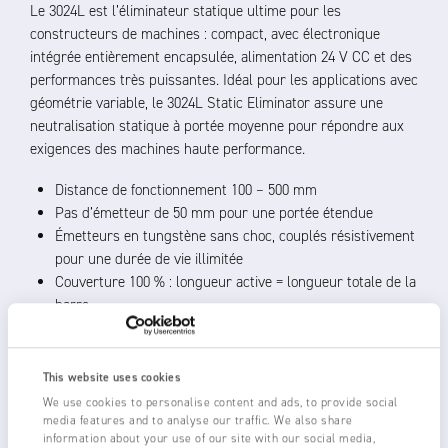
Le 3024L est l’éliminateur statique ultime pour les
constructeurs de machines : compact, avec électronique
intégrée entièrement encapsulée, alimentation 24 V CC et des
performances très puissantes. Idéal pour les applications avec
géométrie variable, le 3024L Static Eliminator assure une
neutralisation statique à portée moyenne pour répondre aux
exigences des machines haute performance.
Distance de fonctionnement 100 – 500 mm
Pas d’émetteur de 50 mm pour une portée étendue
Émetteurs en tungstène sans choc, couplés résistivement
pour une durée de vie illimitée
Couverture 100 % : longueur active = longueur totale de la
barre
Alimentation 24 V CC, avec 11 kV de puissance d’ionisation
intégrée dans la barre
Indication LED du statut opérationnel de la barre, avec
This website uses cookies
signaux distants dupliqués pour automate programmable
We use cookies to personalise content and ads, to provide social
ou pour alimenter des lampes et relais externes
media features and to analyse our traffic. We also share
information about your use of our site with our social media,
Commutation marche/arrêt à distance